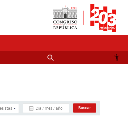
Día / mes / año