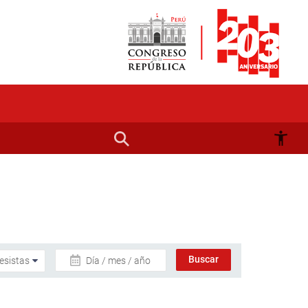
Día / mes / año