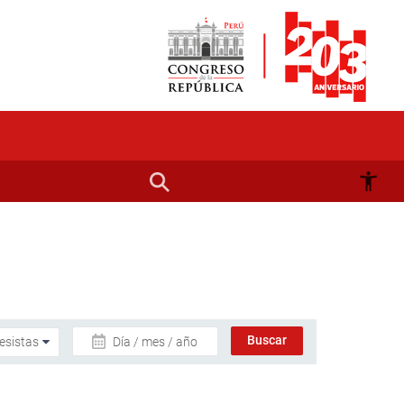
Día / mes / año