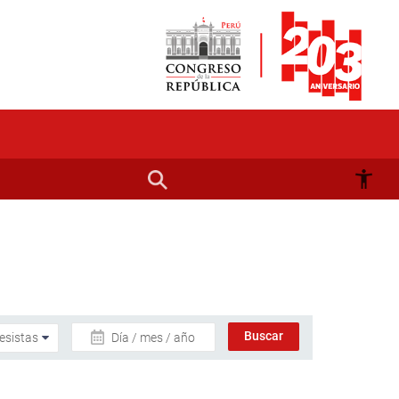
Día / mes / año