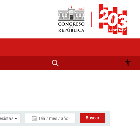
Día / mes / año