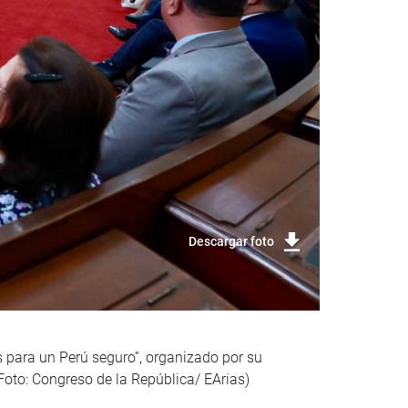
Descargar foto
s para un Perú seguro”, organizado por su
 (Foto: Congreso de la República/ EArias)