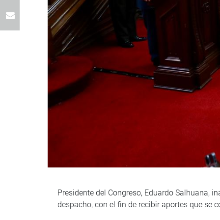
Presidente del Congreso, Eduardo Salhuana, ina
despacho, con el fin de recibir aportes que se c