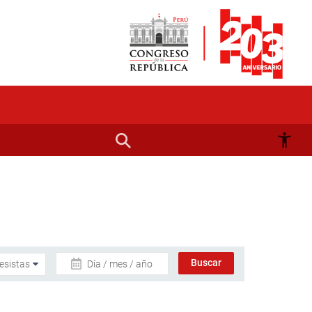
Día / mes / año