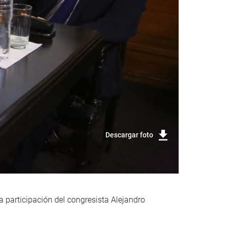
Descargar foto
 participación del congresista Alejandro