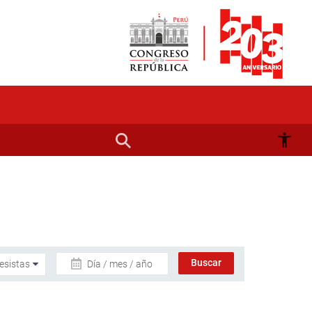
Día / mes / año