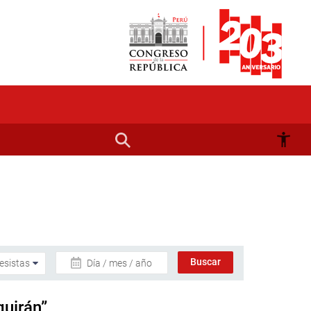
Día / mes / año
guirán”