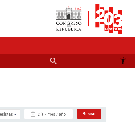
Día / mes / año