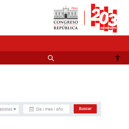
Día / mes / año