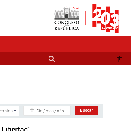
Día / mes / año
 Libertad”