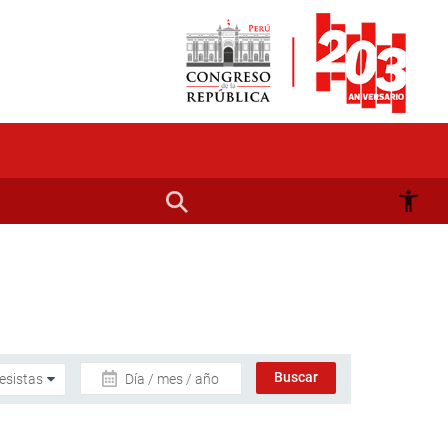
Día / mes / año