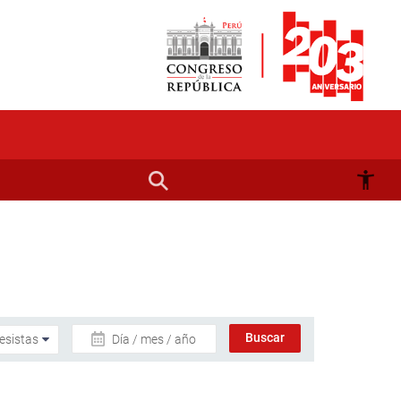
Día / mes / año