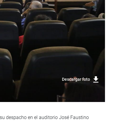
Descargar foto
 su despacho en el auditorio José Faustino