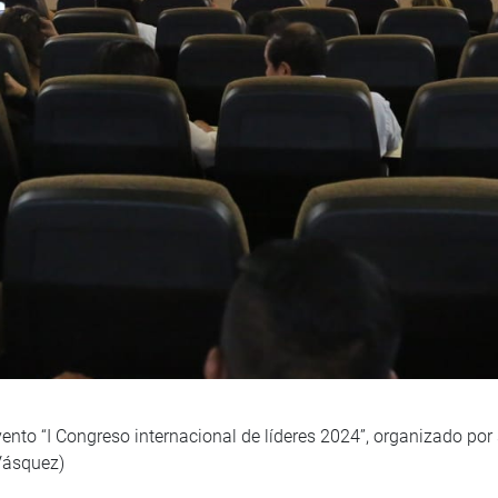
vento “I Congreso internacional de líderes 2024”, organizado por
Vásquez)