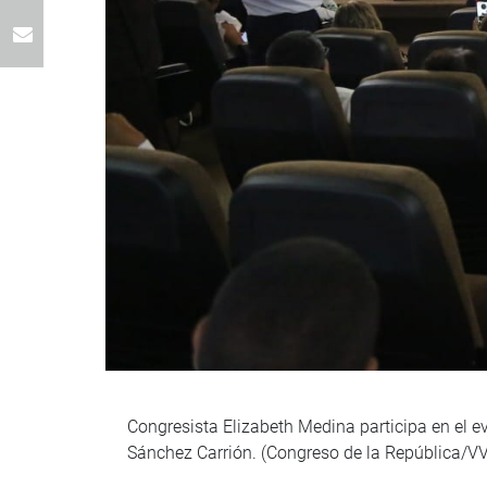
Congresista Elizabeth Medina participa en el e
Sánchez Carrión. (Congreso de la República/V