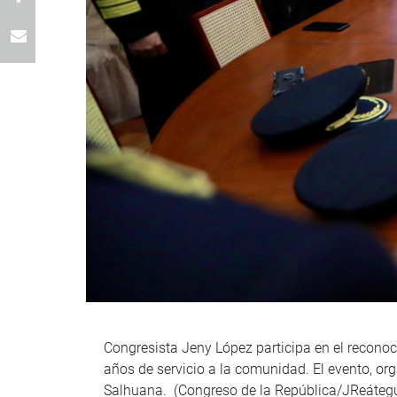
Congresista Jeny López participa en el recono
años de servicio a la comunidad. El evento, or
Salhuana. (Congreso de la República/JReátegu