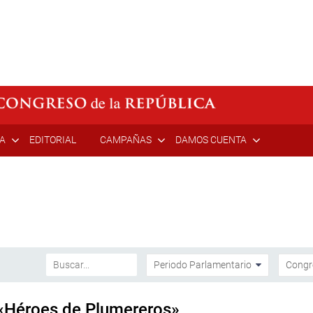
ÍA
EDITORIAL
CAMPAÑAS
DAMOS CUENTA
 «Héroes de Plumereros»