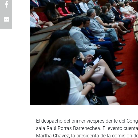
El despacho del primer vicepresidente del Congr
sala Raúl Porras Barrenechea. El evento cuenta 
Martha Chávez; la presidenta de la comisión d