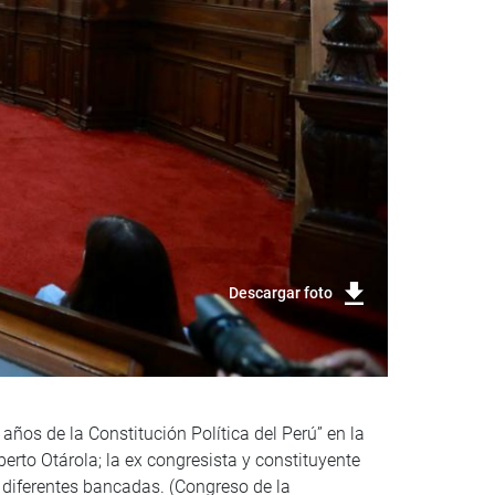
Descargar foto
años de la Constitución Política del Perú” en la
erto Otárola; la ex congresista y constituyente
 diferentes bancadas. (Congreso de la