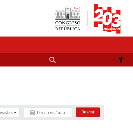
Día / mes / año