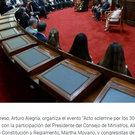
eso, Arturo Alegría, organiza el evento “Acto solemne por los 30 
con la participación del Presidente del Consejo de Ministros, Alb
e Constitución y Reglamento, Martha Moyano, y congresistas de