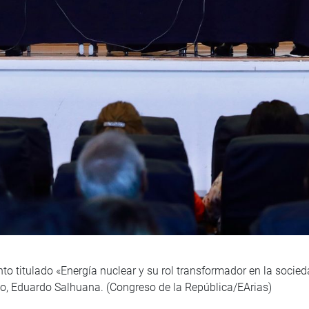
to titulado «Energía nuclear y su rol transformador en la socied
eso, Eduardo Salhuana. (Congreso de la República/EArias)