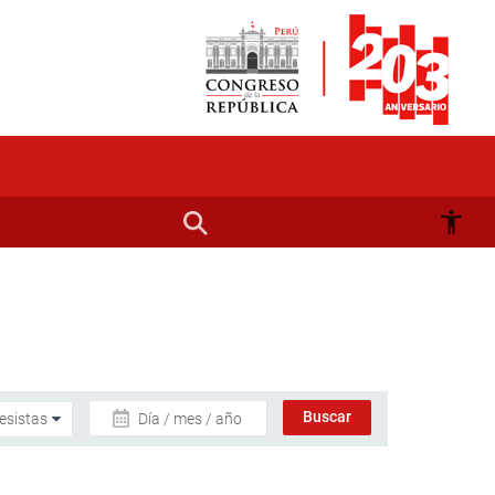
Día / mes / año