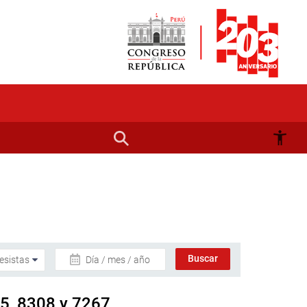
Día / mes / año
75, 8308 y 7267