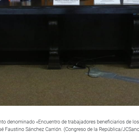
nto denominado «Encuentro de trabajadores beneficiarios de los
osé Faustino Sánchez Carrión. (Congreso de la República/JCSan