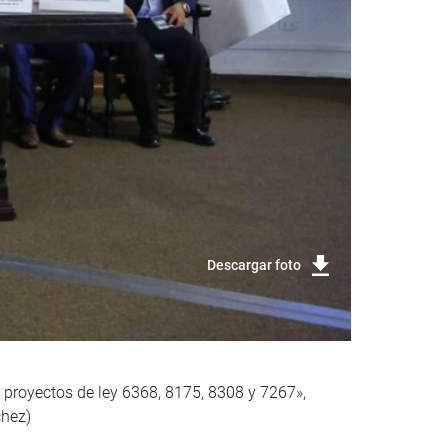
Descargar foto
 proyectos de ley 6368, 8175, 8308 y 7267»,
chez)