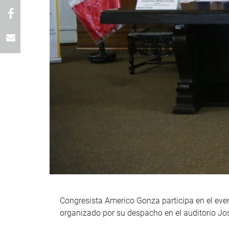
Congresista Americo Gonza participa en el eve
organizado por su despacho en el auditorio J