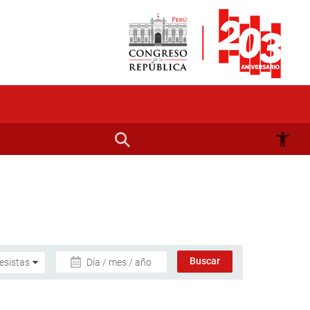
Día / mes / año