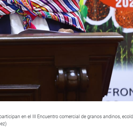
rticipan en el III Encuentro comercial de granos andinos, ecológ
ez)