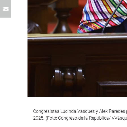
Congresistas Lucinda Vásquez y Alex Paredes pa
2025. (Foto: Congreso de la República/ VVásqu