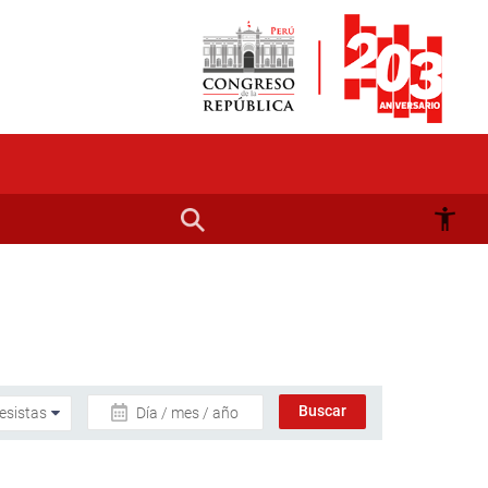
Día / mes / año