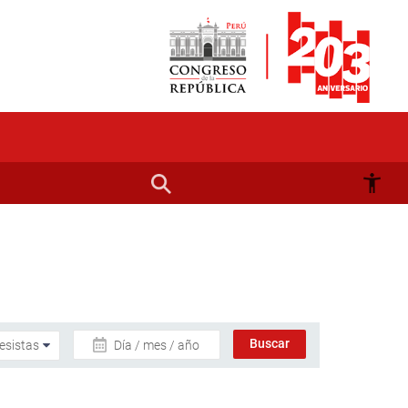
Día / mes / año