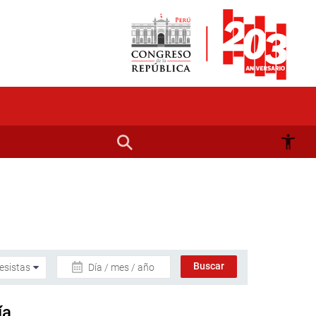
Día / mes / año
ía