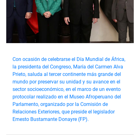
Con ocasión de celebrarse el Día Mundial de África,
la presidenta del Congreso, María del Carmen Alva
Prieto, saluda al tercer continente más grande del
mundo por preservar su unidad y su avance en el
sector socioeconómico, en el marco de un evento
protocolar realizado en el Museo Afroperuano del
Parlamento, organizado por la Comisión de
Relaciones Exteriores, que preside el legislador
Ernesto Bustamante Donayre (FP).