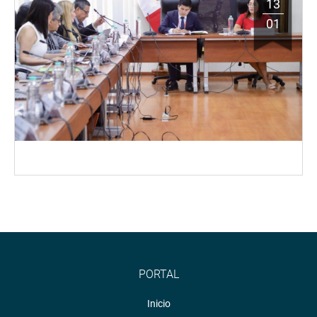
13
01
PORTAL
Inicio