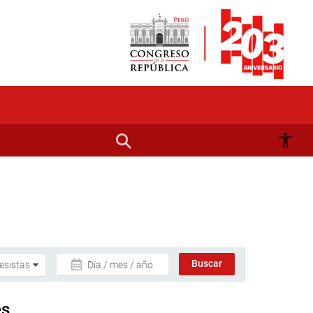
Día / mes / año
es