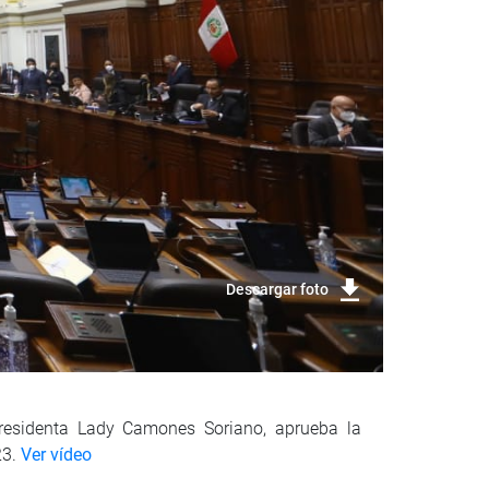
Descargar foto
residenta Lady Camones Soriano, aprueba la
23.
Ver vídeo