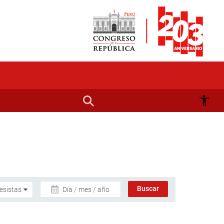
Día / mes / año