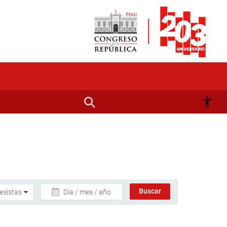
Día / mes / año