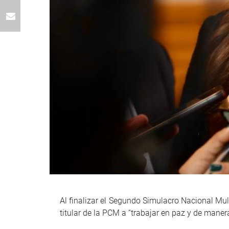
Al finalizar el Segundo Simulacro Nacional Mul
titular de la PCM a “trabajar en paz y de maner