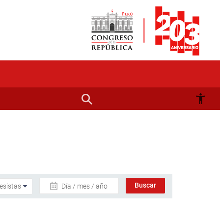
Día / mes / año