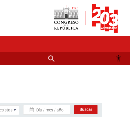
Día / mes / año