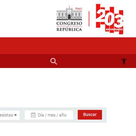
Día / mes / año