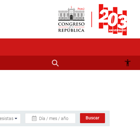
Día / mes / año