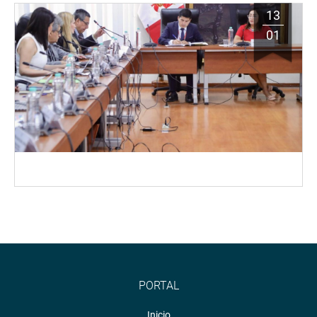
13
01
PORTAL
Inicio