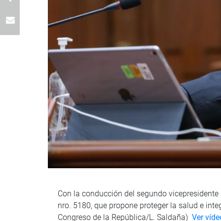
Con la conducción del segundo vicepresidente d
nro. 5180, que propone proteger la salud e inte
Congreso de la República/L. Saldaña)
Ver víde