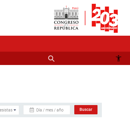
Día / mes / año