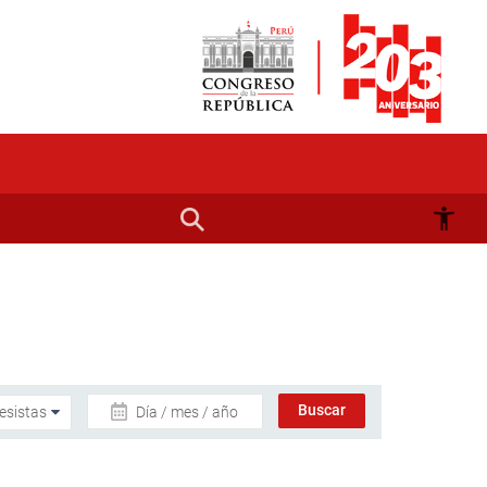
Día / mes / año