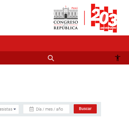
Día / mes / año