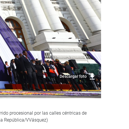
Descargar foto
ido procesional por las calles céntricas de
e la República/VVásquez)