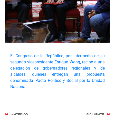
El Congreso de la República, por intermedio de su
segundo vicepresidente Enrique Wong, recibe a una
delegación de gobernadores regionales y de
alcaldes, quienes entregan una propuesta
denominada ‘Pacto Político y Social por la Unidad
Nacional’
ANTERIOR
SIGUIENTE