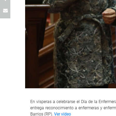
En vísperas a celebrarse el Día de la Enferme
entrega reconocimiento a enfermeras y enferm
Barrios (RP).
Ver vídeo