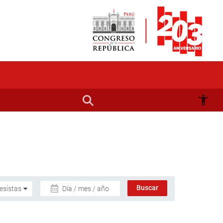
Día / mes / año