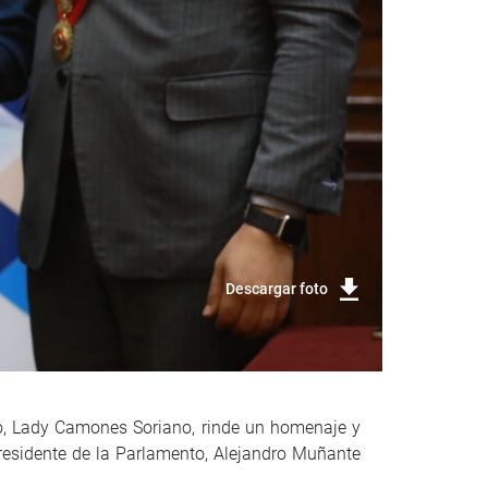
Descargar foto
eso, Lady Camones Soriano, rinde un homenaje y
residente de la Parlamento, Alejandro Muñante