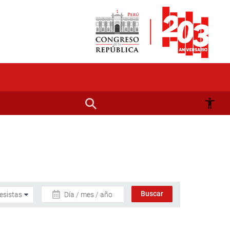
Día / mes / año