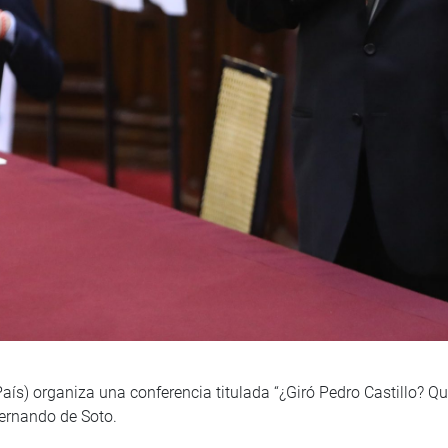
ís) organiza una conferencia titulada “¿Giró Pedro Castillo? Qué 
ernando de Soto.