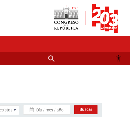
Día / mes / año