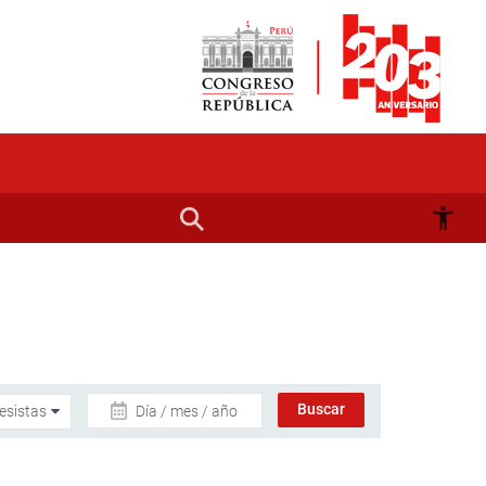
Día / mes / año