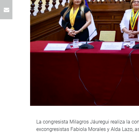
La congresista Milagros Jáuregui realiza la con
excongresistas Fabiola Morales y Alda Lazo, as