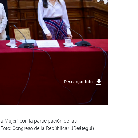
Descargar foto
 Mujer’, con la participación de las
(Foto: Congreso de la República/ JReátegui)