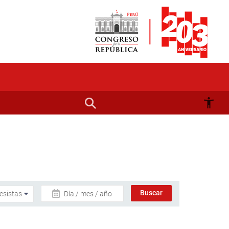
Día / mes / año