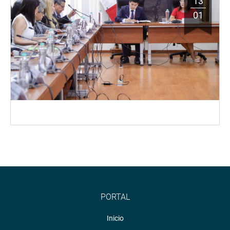
13
01
PORTAL
Inicio