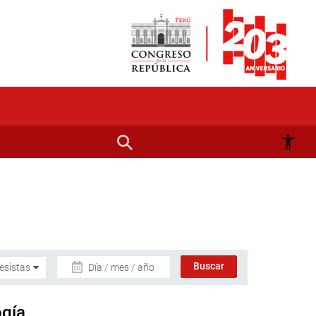
Día / mes / año
ogía