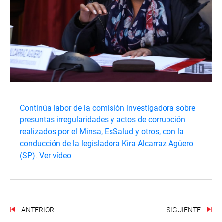
Continúa labor de la comisión investigadora sobre
presuntas irregularidades y actos de corrupción
realizados por el Minsa, EsSalud y otros, con la
conducción de la legisladora Kira Alcarraz Agüero
(SP)
.
Ver vídeo
ANTERIOR
SIGUIENTE