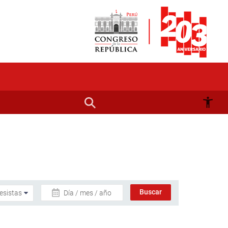
Día / mes / año