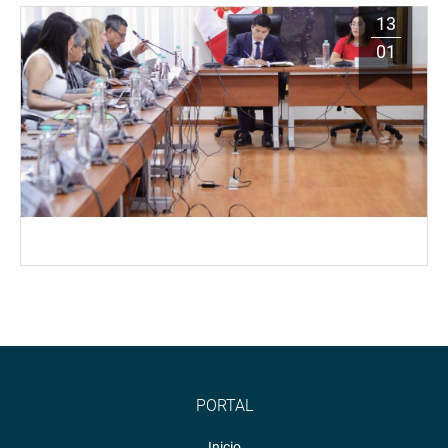
13
01
PORTAL
Inicio