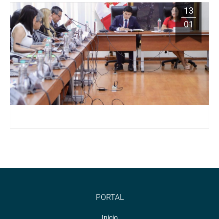
13
01
PORTAL
Inicio