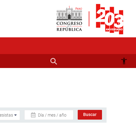
Día / mes / año