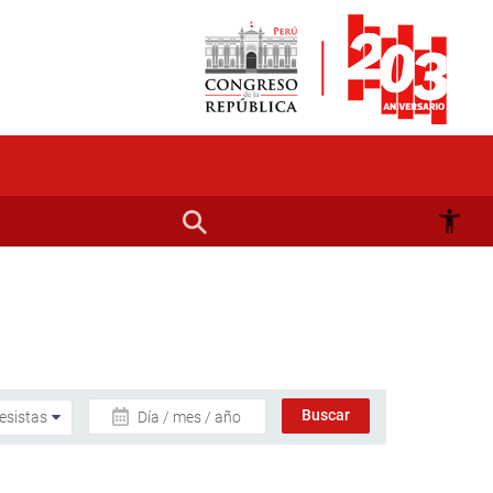
Día / mes / año