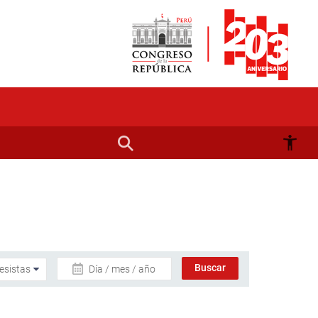
Día / mes / año