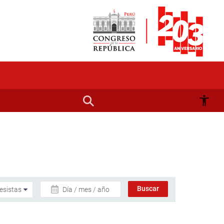
Día / mes / año