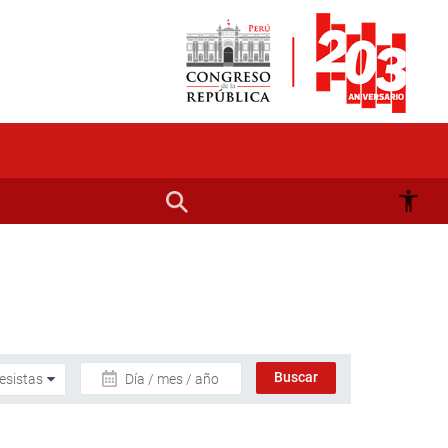
Día / mes / año